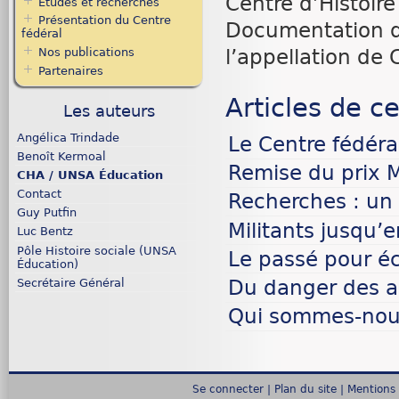
Centre d’Histoir
Études et recherches
Présentation du Centre
Documentation d
fédéral
Nos publications
l’appellation de
Partenaires
Articles de ce
Les auteurs
Angélica Trindade
Le Centre fédéra
Benoît Kermoal
Remise du prix M
CHA / UNSA Éducation
Contact
Recherches : un 
Guy Putfin
Militants jusqu’
Luc Bentz
Pôle Histoire sociale (UNSA
Le passé pour écl
Éducation)
Secrétaire Général
Du danger des 
Qui sommes-nou
Se connecter
|
Plan du site
|
Mentions 