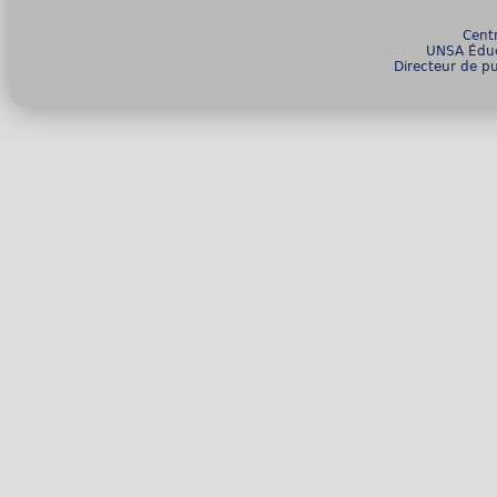
Cent
UNSA Éduc
Directeur de pu