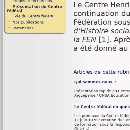
Études et recherches
Le Centre Henri
Présentation du Centre
fédéral
continuation d
Vie du Centre fédéral
Fédération sous
Nos publications
Partenaires
d’Histoire soci
la FEN
[
1
]
. Apr
a été donné au
Articles de cette rubr
Qui sommes-nous ?
Présentation rapide du Centre
Aigueperse / UNSA Éducation
Le Centre fédéral en quel
Les prémices du Centre fédér
17 juin 1976 : création du Cen
de formation sous la responsa
Guy (...)