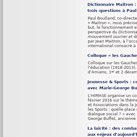
Dictionnaire Maitron :
trois questions à Paul
Paul Boulland, co-direct
« Maitron », nous précise 
but, le fonctionnement e
perspective du
Dictionna
mouvement ouvrier et d
par Jean Maitron, à l’occ
international consacré à
Colloque « les Gauche
Colloque sur les Gauches
l’éducation (1918-2013),
d’Amiens, 1
et 2 décem
er
Jeunesse & Sports : c
avec Marie-George Buf
L’HIMASE organise un co
février 2016 sur le thèm
et Associations dans la 
les Sports : quelle place 
dialogue social ? » avec 
George Buffet, ancienne 
La laïcité : des comba
aux enjeux d’aujourd’