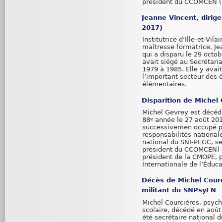
président du CCOMCEN (
Jeanne Vincent, dirig
2017)
Institutrice d’Ille-et-Vilai
maîtresse formatrice, J
qui a disparu le 29 octo
avait siégé au Secrétari
1979 à 1985. Elle y avait
l’important secteur des 
élémentaires.
Disparition de Michel
Michel Gevrey est décéd
88
année le 27 août 2017
e
successivemen occupé p
responsabilités national
national du SNI-PEGC, se
président du CCOMCEN) o
président de la CMOPE, p
Internationale de l’Éduca
Décès de Michel Cour
militant du SNPsyEN
Michel Courcières, psyc
scolaire, décédé en août
été secrétaire national 