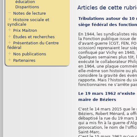
éducation
Articles de cette rubr
Disparitions
Notes de lecture
Tribulations autour du 10 
Histoire sociale et
syndicale
siège fédéral des fonctio
Prix Maitron
En 1944, les syndicalistes rés
Études et recherches
la Fonction publique issue de
Présentation du Centre
d’avant-guerre (CGT, FEN, FO
fédéral
scission) reprenaient leur siè
confisqué par Vichy en 1940, 
Nos publications
Quelques semaines plus tôt, l
Partenaires
exécuté le collaborateur Phil
en 1964, une plaque commémor
elle-même son histoire ou plut
considère la gravité des évè
rapporte. Mais l’histoire du s
fonctionnaires ne s’arrête pas 
Le 19 mars 1962 n’existe
maire de Béziers
C’est le 14 mars 2015 que le
Béziers, Robert Ménard, a off
débaptisé la rue du 19 mars 
qui a mis fin à la guerre d’Alg
provocation, le nom de l’offi
Saint-Marc.
C’est le 15 mars 1962 qu’un