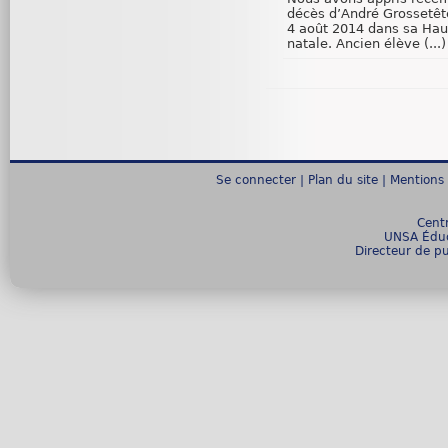
décès d’André Grossetête
4 août 2014 dans sa Ha
natale. Ancien élève (...)
Se connecter
|
Plan du site
|
Mentions 
Cent
UNSA Éduc
Directeur de pu