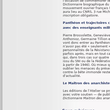
l’occasion de commémorer le
Dictionnaire biographique du
mouvement ouvrier français (D
aura lieu au CNRS, 3 rue Mich
inscription obligatoire.
Panthéon et trajectoires 
avec des enseignants mili
Pierre Brossolette, Geneviève
Anthonioz, Germaine Tillion 
vont donc entrer au Panthéon
n’avoir pas été « seulement »,
personnalités de la Résistanc
parfois après, mais en tout ca
qui, dans trois cas sur quatre
issu du SNI ou de la Fédérati
à partir de 1946). Où mieux qu
oublier les menaces du prése
contre
la bête immonde
rest
d’actualité.
Le Maitron des anarchistes
Les éditions de l’Atelier se 
avec votre soutien — de publi
Dictionnaire Maitron des anar