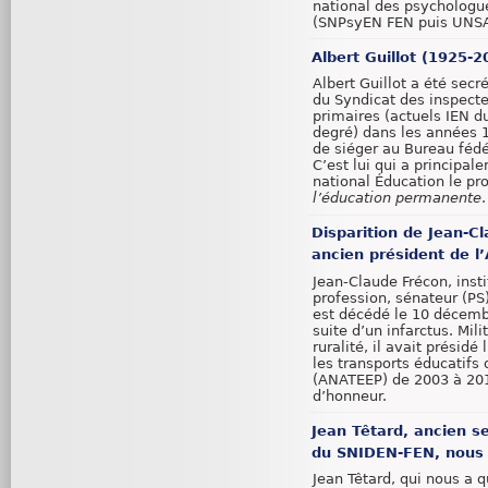
national des psychologue
(SNPsyEN FEN puis UNSA
Albert Guillot (1925-2
Albert Guillot a été secr
du Syndicat des inspect
primaires (actuels IEN d
degré) dans les années 
de siéger au Bureau fédé
C’est lui qui a principa
national Éducation le pro
l’éducation permanente
.
Disparition de Jean-C
ancien président de 
Jean-Claude Frécon, inst
profession, sénateur (PS)
est décédé le 10 décemb
suite d’un infarctus. Mili
ruralité, il avait présidé
les transports éducatifs
(ANATEEP) de 2003 à 2016
d’honneur.
Jean Têtard, ancien s
du SNIDEN-FEN, nous 
Jean Têtard, qui nous a q