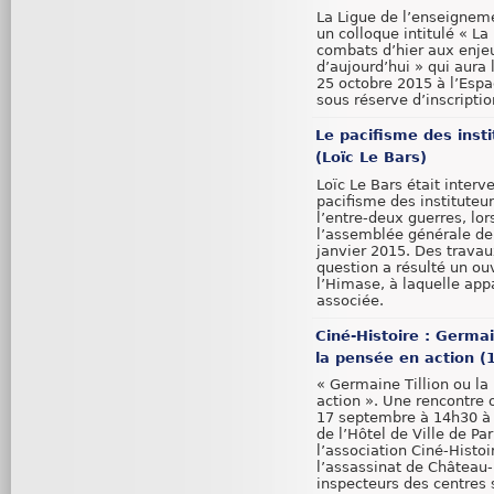
La Ligue de l’enseignem
un colloque intitulé « La 
combats d’hier aux enje
d’aujourd’hui » qui aura 
25 octobre 2015 à l’Espac
sous réserve d’inscriptio
Le pacifisme des insti
(Loïc Le Bars)
Loïc Le Bars était interv
pacifisme des instituteu
l’entre-deux guerres, lor
l’assemblée générale de
janvier 2015. Des travau
question a résulté un ou
l’Himase, à laquelle appa
associée.
Ciné-Histoire : Germai
la pensée en action 
« Germaine Tillion ou la
action ». Une rencontre 
17 septembre à 14h30 à 
de l’Hôtel de Ville de Pa
l’association Ciné-Histo
l’assassinat de Château-
inspecteurs des centres 